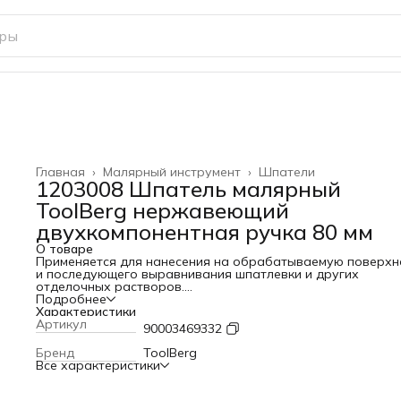
Главная
›
Малярный инструмент
›
Шпатели
1203008 Шпатель малярный
ToolBerg нержавеющий
двухкомпонентная ручка 80 мм
О товаре
Применяется для нанесения на обрабатываемую поверхн
и последующего выравнивания шпатлевки и других
отделочных растворов.
Профилированное полотно шпателя изготовлено из
Подробнее
нержавеющей стали. Профессиональная двухкомпонентн
Характеристики
рукоятка устраняет проскальзывание
Артикул
90003469332
Бренд
ToolBerg
Все характеристики