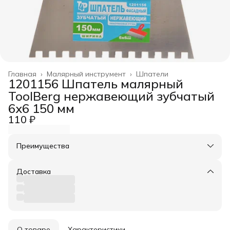
Главная
›
Малярный инструмент
›
Шпатели
1201156 Шпатель малярный
ToolBerg нержавеющий зубчатый
6х6 150 мм
110 ₽
Преимущества
Оплата частями в Сплит
Доставка в пункты выдачи или до двери
Доставка
Удобный возврат
О товаре
Характеристики