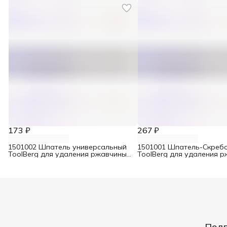
173 ₽
267 ₽
1501002 Шпатель универсальный
1501001 Шпатель-Скреб
ToolBerg для удаления ржавчины
ToolBerg для удаления 
50 мм
сталь 63 мм
Подп