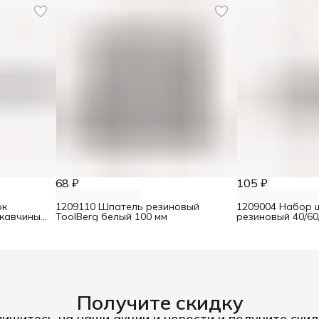
68 ₽
105 ₽
ок
1209110 Шпатель резиновый
1209004 Набор 
ржавчины
ToolBerg белый 100 мм
резиновый 40/60
Получите скидку
ишитесь на наши акции и новости и получите скид