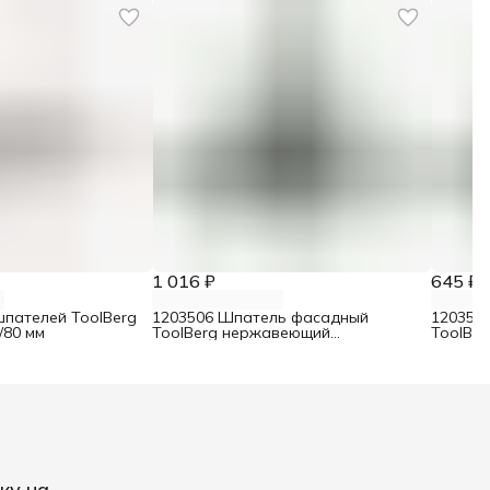
1 016 ₽
645 ₽
шпателей ToolBerg
1203506 Шпатель фасадный
120350
/80 мм
ToolBerg нержавеющий
ToolBe
двухкомпонентная ручка 450 мм
двухко
ку на