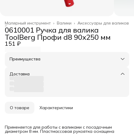
Малярный инструмент
›
Валики
›
Аксессуары для валиков
Главная
›
0610001 Ручка для валика
ToolBerg Профи d8 90х250 мм
151 ₽
Преимущества
Оплата частями в Сплит
Доставка в пункты выдачи или до двери
Доставка
Удобный возврат
О товаре
Характеристики
Применяется для работы с валиками с посадочным
диаметром 8 мм. Пластмассовая рукоятка оснащена