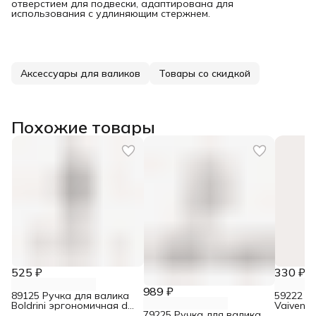
отверстием для подвески, адаптирована для
использования с удлиняющим стержнем.
Аксессуары для валиков
Товары со скидкой
Похожие товары
525 ₽
330 ₽
989 ₽
89125 Ручка для валика
59222 Р
Boldrini эргономичная d8
Vaiven 
79225 Ручка для валика
90х250 мм
сталь d6