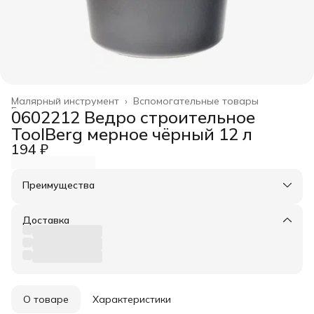
Малярный инструмент
›
Вспомогательные товары
Главная
›
0602212 Ведро строительное
ToolBerg мерное чёрный 12 л
194 ₽
Преимущества
Оплата частями в Сплит
Доставка в пункты выдачи или до двери
Доставка
Удобный возврат
О товаре
Характеристики