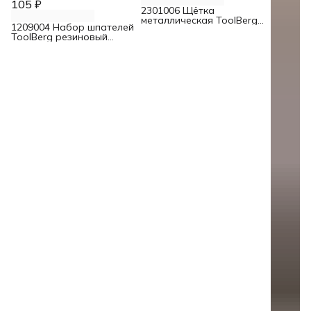
105 ₽
2301006 Щётка
металлическая ToolBerg
1209004 Набор шпателей
6-рядная
ToolBerg резиновый
40/60/80 мм