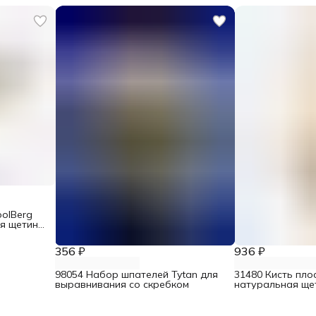
oolBerg
я щетина
356 ₽
936 ₽
98054 Набор шпателей Tytan для
31480 Кисть плос
выравнивания со скребком
натуральная ще