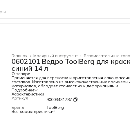
Главная
›
Малярный инструмент
›
Вспомогательные тов
0602101 Ведро ToolBerg для крас
синий 14 л
О товаре
Применяется для переноски и приготовления лакокрасоч
составов. Изготовлено из высококачественных полимерн
материалов, обладает стойкостью к деформациям и
растворителям
Подробнее
Характеристики
Артикул
90003431787
Бренд
ToolBerg
Все характеристики