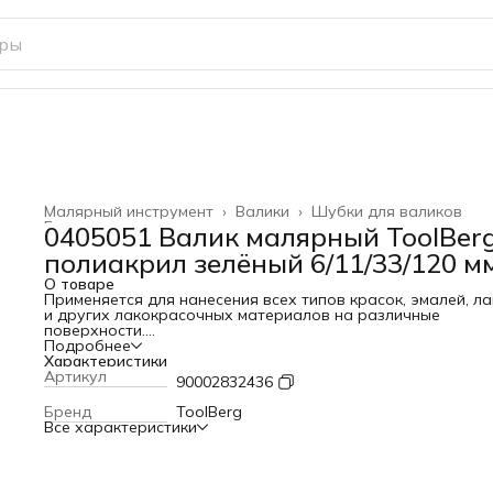
Малярный инструмент
›
Валики
›
Шубки для валиков
Главная
›
0405051 Валик малярный ToolBer
полиакрил зелёный 6/11/33/120 м
О товаре
Применяется для нанесения всех типов красок, эмалей, л
и других лакокрасочных материалов на различные
поверхности.
Высота и плотность ворса оптимальны для окраса
Подробнее
шероховатых поверхностей. Шубка валика изготовлена и
Характеристики
полиакрила, волокна которого хорошо впитывают,
Артикул
90002832436
удерживают и равномерно распределяют лакокрасочный
материал по обрабатываемой поверхности.
Бренд
ToolBerg
Высота ворса 11 мм Диаметр ролика 33 мм, бюгеля —6 мм
Все характеристики