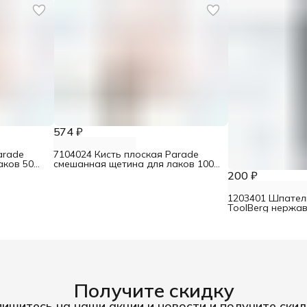
574 ₽
arade
7104024 Кисть плоская Parade
аков 50
смешанная щетина для лаков 100
мм
200 ₽
1203401 Шпател
ToolBerg нержа
двухкомпонентн
Получите скидку
ишитесь на наши акции и новости и получите скид