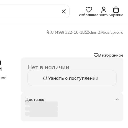
Избранное
Войти
Корзина
8 (499) 322-10-15
client@basicpro.ru
В избранное
g
Нет в наличии
м
аков
Узнать о поступлении
з
Доставка