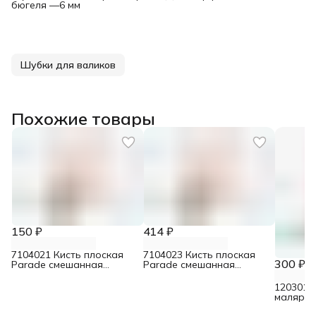
бюгеля —6 мм
Шубки для валиков
Похожие товары
150 ₽
414 ₽
7104021 Кисть плоская
7104023 Кисть плоская
300 ₽
Parade смешанная
Parade смешанная
щетина для лаков 30 мм
щетина для лаков 70 мм
1203010
малярны
нержав