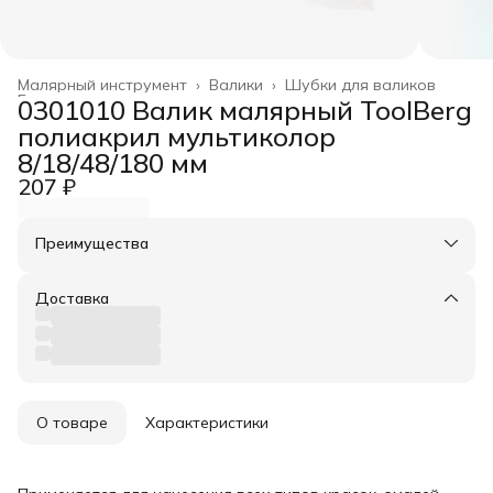
Малярный инструмент
›
Валики
›
Шубки для валиков
Главная
›
0301010 Валик малярный ToolBerg
полиакрил мультиколор
8/18/48/180 мм
207 ₽
Преимущества
Оплата частями в Сплит
Доставка в пункты выдачи или до двери
Доставка
Удобный возврат
О товаре
Характеристики