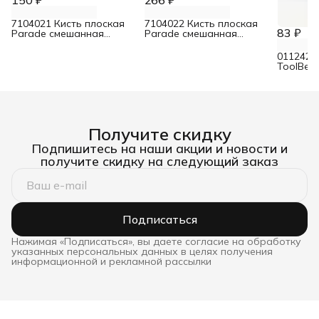
7104021 Кисть плоская
7104022 Кисть плоская
83 ₽
Parade смешанная
Parade смешанная
щетина для лаков 30 мм
щетина для лаков 50 мм
0112422
ToolBer
Эксперт
щетина 
Получите скидку
Подпишитесь на наши акции и новости и
получите скидку на следующий заказ
Подписаться
Нажимая «Подписаться», вы даете согласие на обработку
указанных персональных данных в целях получения
информационной и рекламной рассылки