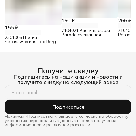
150 ₽
266 ₽
155 ₽
7104021 Кисть плоская
7104022
Parade смешанная
Parade 
2301006 Щётка
щетина для лаков 30 мм
щетина 
металлическая ToolBerg
6-рядная
Получите скидку
Подпишитесь на наши акции и новости и
получите скидку на следующий заказ
Подписаться
Нажимая «Подписаться», вы даете согласие на обработку
указанных персональных данных в целях получения
информационной и рекламной рассылки