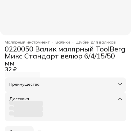
Малярный инструмент
›
Валики
›
Шубки для валиков
Главная
›
0220050 Валик малярный ToolBerg
Микс Стандарт велюр 6/4/15/50
мм
32 ₽
Преимущества
Оплата частями в Сплит
Доставка в пункты выдачи или до двери
Доставка
Удобный возврат