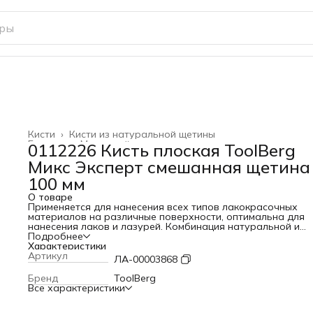
Кисти
›
Кисти из натуральной щетины
Главная
›
Малярный инструмент
›
0112226 Кисть плоская ToolBerg
Микс Эксперт смешанная щетина
100 мм
О товаре
Применяется для нанесения всех типов лакокрасочных
материалов на различные поверхности, оптимальна для
нанесения лаков и лазурей. Комбинация натуральной и
искусственной щетины обеспечивает высокие краскообме
Подробнее
свойства кисти. Пластиковая рукоятка оснащена отверст
Характеристики
для подвески.
Артикул
ЛА-00003868
Бренд
ToolBerg
Все характеристики