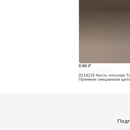
646 ₽
0114215 Кисть плоская T
Премиум смешанная щети
Подп