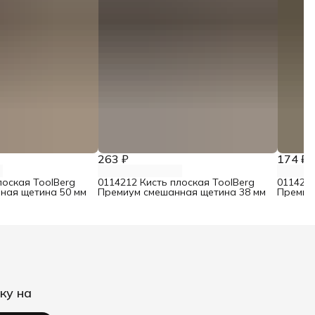
263 ₽
174 ₽
лоская ToolBerg
0114212 Кисть плоская ToolBerg
0114211
ная щетина 50 мм
Премиум смешанная щетина 38 мм
Премиу
ку на