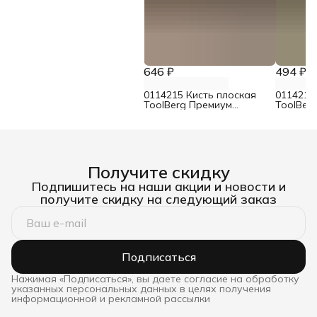
646 ₽
494 ₽
0114215 Кисть плоская
0114214
ToolBerg Премиум
ToolBer
смешанная щетина 75 мм
смешанн
Получите скидку
Подпишитесь на наши акции и новости и
получите скидку на следующий заказ
Подписаться
Нажимая «Подписаться», вы даете согласие на обработку
указанных персональных данных в целях получения
информационной и рекламной рассылки