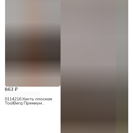
863 ₽
0114216 Кисть плоская
ToolBerg Премиум
смешанная щетина 100
мм