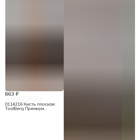
863 ₽
0114216 Кисть плоская
ToolBerg Премиум
смешанная щетина 100
мм