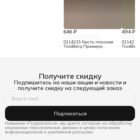
646 ₽
494 ₽
0114215 Кисть плоская
0114214
ToolBerg Премиум
ToolBer
смешанная щетина 75 мм
смешанн
Получите скидку
Подпишитесь на наши акции и новости и
получите скидку на следующий заказ
Подписаться
Нажимая «Подписаться», вы даете согласие на обработку
указанных персональных данных в целях получения
информационной и рекламной рассылки