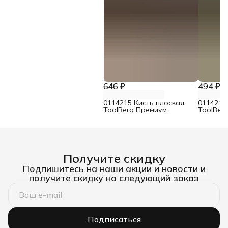
646 ₽
494 ₽
0114215 Кисть плоская
0114214
ToolBerg Премиум
ToolBer
смешанная щетина 75 мм
смешанн
Получите скидку
Подпишитесь на наши акции и новости и
получите скидку на следующий заказ
Подписаться