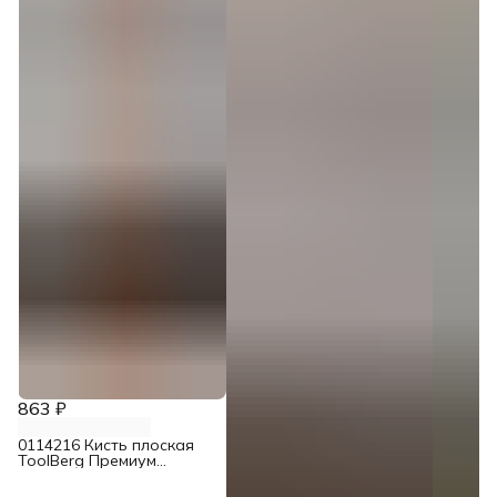
863 ₽
0114216 Кисть плоская
ToolBerg Премиум
смешанная щетина 100
мм