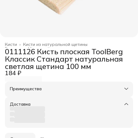
Кисти
›
Кисти из натуральной щетины
Главная
›
Малярный инструмент
›
0111126 Кисть плоская ToolBerg
Классик Стандарт натуральная
светлая щетина 100 мм
184 ₽
Преимущества
Оплата частями в Сплит
Доставка в пункты выдачи или до двери
Доставка
Удобный возврат