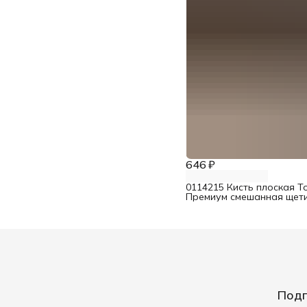
646 ₽
0114215 Кисть плоская T
Премиум смешанная щети
Подп