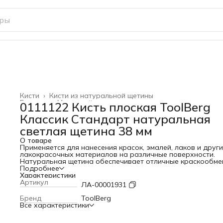
Кисти
›
Кисти из натуральной щетины
Главная
›
Малярный инструмент
›
0111122 Кисть плоская ToolBerg
Классик Стандарт натуральная
светлая щетина 38 мм
О товаре
Применяется для нанесения красок, эмалей, лаков и друг
лакокрасочных материалов на различные поверхности.
Натуральная щетина обеспечивает отличные краскообме
свойства кисти.
Подробнее
Эргономичная пластиковая рукоятка оснащена отверсти
Характеристики
для подвески.
Артикул
ЛА-00001931
Бренд
ToolBerg
Все характеристики