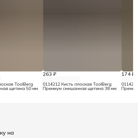
263 ₽
174 ₽
лоская ToolBerg
0114212 Кисть плоская ToolBerg
0114211
ная щетина 50 мм
Премиум смешанная щетина 38 мм
Премиу
ку на