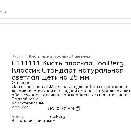
Кисти
›
Кисти из натуральной щетины
Главная
›
Малярный инструмент
›
0111111 Кисть плоская ToolBerg
Классик Стандарт натуральная
светлая щетина 25 мм
О товаре
Для всех типов ЛКМ, идеальна для работы с красками и
лаками на масляной и алкидной основе. Натуральная щет
обеспечивает отличные краскообменные свойства кисти.
Деревянная рукоятка оснащена отверстием для подвески
Подробнее
Стальной бандаж
Характеристики
Артикул
ЛА-00001924
Бренд
ToolBerg
Все характеристики