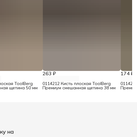
263 ₽
174 ₽
лоская ToolBerg
0114212 Кисть плоская ToolBerg
0114211
ная щетина 50 мм
Премиум смешанная щетина 38 мм
Премиу
ку на