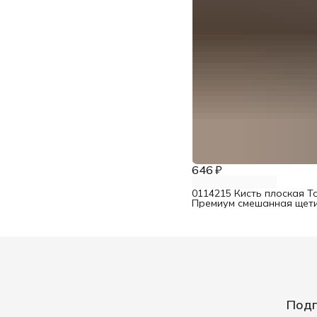
646 ₽
0114215 Кисть плоская T
Премиум смешанная щети
Подп