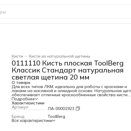
Кисти
›
Кисти из натуральной щетины
Главная
›
Малярный инструмент
›
0111110 Кисть плоская ToolBerg
Классик Стандарт натуральная
светлая щетина 20 мм
О товаре
Для всех типов ЛКМ, идеальна для работы с красками и
лаками на масляной и алкидной основе. Натуральная щет
обеспечивает отличные краскообменные свойства кисти.
Деревянная рукоятка оснащена отверстием для подвески
Подробнее
Стальной бандаж
Характеристики
Артикул
ЛА-00001923
Бренд
ToolBerg
Все характеристики