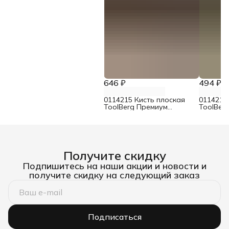
646 ₽
494 ₽
0114215 Кисть плоская
0114214
ToolBerg Премиум
ToolBer
смешанная щетина 75 мм
смешанн
Получите скидку
Подпишитесь на наши акции и новости и
получите скидку на следующий заказ
Подписаться