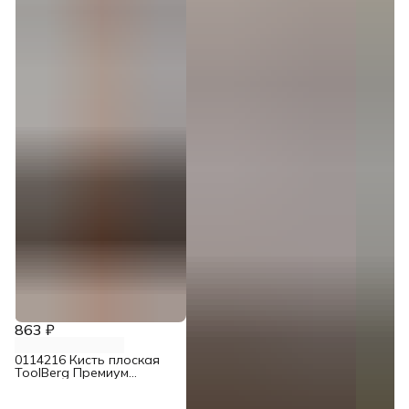
863 ₽
0114216 Кисть плоская
ToolBerg Премиум
смешанная щетина 100
мм