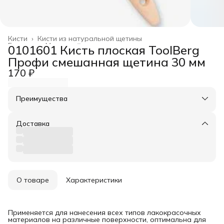
Кисти
›
Кисти из натуральной щетины
Главная
›
Малярный инструмент
›
0101601 Кисть плоская ToolBerg
Профи смешанная щетина 30 мм
170 ₽
Преимущества
Оплата частями в Сплит
Доставка в пункты выдачи или до двери
Доставка
Удобный возврат
О товаре
Характеристики
Применяется для нанесения всех типов лакокрасочных
материалов на различные поверхности, оптимальна для